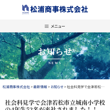
Skip
to
content
メニュー
お知らせ
NEWS
松浦商事株式会社
>
最新情報
>
お知らせ
>
社会科見学で会津若松市立城南小学校の4年生52名が来社されました！！
社会科見学で会津若松市立城南小学校
の4年生52名が来社されました！！