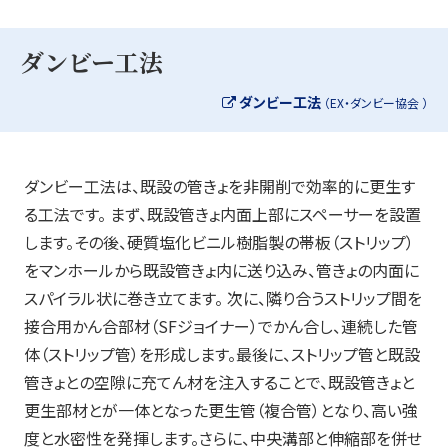
ダンビー工法
ダンビー工法
（EX・ダンビー協会 ）
ダンビー工法は、既設の管きょを非開削で効率的に更生す
る工法です。 まず、既設管きょ内面上部にスペーサーを設置
します。その後、硬質塩化ビニル樹脂製の帯板（ストリップ）
をマンホールから既設管きょ内に送り込み、管きょの内面に
スパイラル状に巻き立てます。 次に、隣り合うストリップ間を
接合用かん合部材（SFジョイナー）でかん合し、連続した管
体（ストリップ管）を形成します。最後に、ストリップ管と既設
管きょとの空隙に充てん材を注入することで、既設管きょと
更生部材とが一体となった更生管（複合管）となり、高い強
度と水密性を発揮します。さらに、中央溝部と伸縮部を併せ