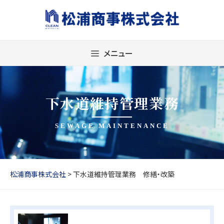
Skip
to
content
メニュー
下水道維持管理業務
SEWAGE MAINTENANCE
松浦商事株式会社
>
下水道維持管理業務 修繕・改築