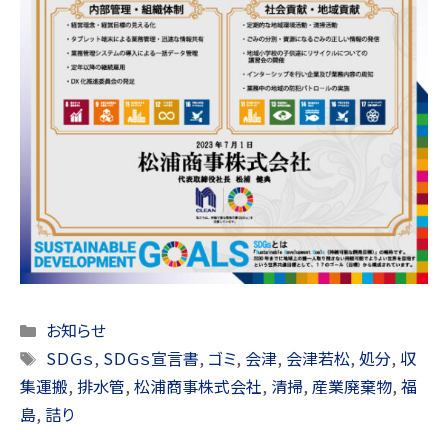
Categories
お知らせ
Tags
SＤＧｓ
,
SＤＧｓ宣言書
,
ゴミ
,
会津
,
会津若松
,
処分
,
収
集運搬
,
排水管
,
松浦商事株式会社
,
清掃
,
産業廃棄物
,
福
島
,
詰り