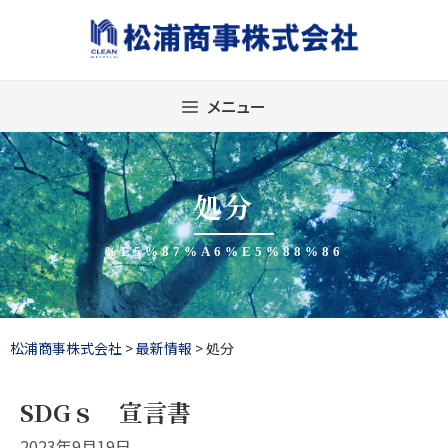
Skip
to
content
メニュー
処分
%E5%87%A6%E5%88%86
松浦商事株式会社
>
最新情報
>
処分
SDGｓ 宣言書
2023年9月19日