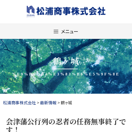
Skip
to
content
メニュー
鶴ヶ城
%E9%B6%B4%E3%83%B6%E5%9F%8E
松浦商事株式会社
>
最新情報
>
鶴ヶ城
会津藩公行列の忍者の任務無事終了で
す！