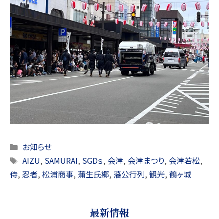
Categories
お知らせ
Tags
AIZU
,
SAMURAI
,
SGDｓ
,
会津
,
会津まつり
,
会津若松
,
侍
,
忍者
,
松浦商事
,
蒲生氏郷
,
藩公行列
,
観光
,
鶴ヶ城
最新情報