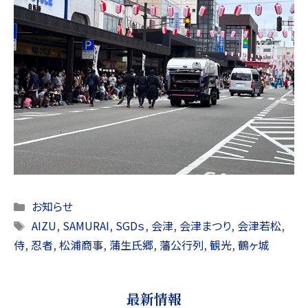
Categories
お知らせ
Tags
AIZU
,
SAMURAI
,
SGDｓ
,
会津
,
会津まつり
,
会津若松
,
侍
,
忍者
,
松浦商事
,
蒲生氏郷
,
藩公行列
,
観光
,
鶴ヶ城
最新情報