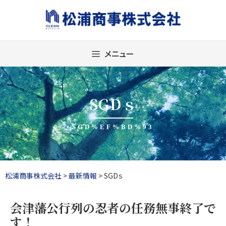
Skip
to
content
メニュー
SGDｓ
SGD%EF%BD%93
松浦商事株式会社
>
最新情報
>
SGDｓ
会津藩公行列の忍者の任務無事終了で
す！